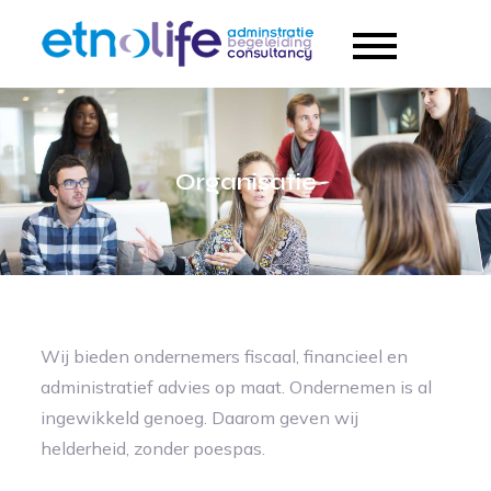
Ga
naar
Etnolife
de
Services
inhoud
Organisatie
Wij bieden ondernemers fiscaal, financieel en
administratief advies op maat. Ondernemen is al
ingewikkeld genoeg. Daarom geven wij
helderheid, zonder poespas.